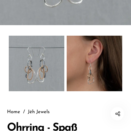
Home
/
Jéh Jewels
Ohrring - Spaß